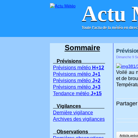
Actu 
Toute l'actu de la météo en direc
ACCUEIL
CONTACT
Sommaire
Prévisio
Dimanche 9 Se
Prévisions
Prévisions météo
H+12
Voilé au 
Prévisions météo
J+1
et de brou
Prévisions météo
J+2
Températur
Prévisions météo
J+3
Tendance météo
J+15
Partager 
Vigilances
Dernière vigilance
Archives des vigilances
Observations
Article préc