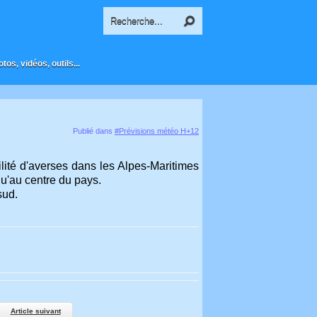
os, vidéos, outils...
Publié dans
#Prévisions météo H+12
lité d'averses dans les Alpes-Maritimes
qu'au centre du pays.
sud.
Article suivant