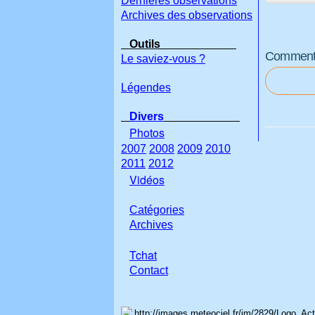
Dernières observations
Archives des observations
Outils
Commenter
Le saviez-vous ?
Légendes
Divers
Photos
2007
2008
2009
2010
2011
2012
Vidéos
Catégories
Archives
Tchat
Con
tact