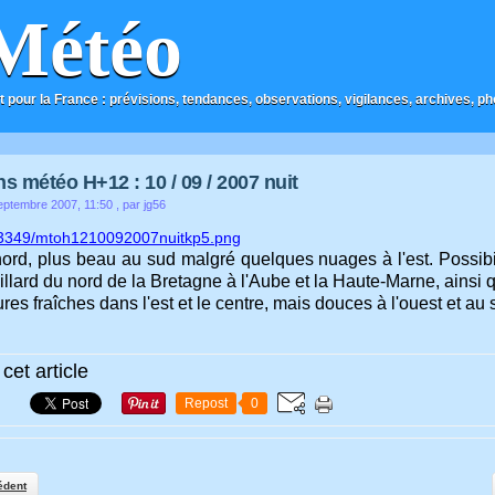
Météo
t pour la France : prévisions, tendances, observations, vigilances, archives, phot
ns météo H+12 : 10 / 09 / 2007 nuit
ptembre 2007, 11:50
, par jg56
nord, plus beau au sud malgré quelques nuages à l'est. Possibi
illard du nord de la Bretagne à l'Aube et la Haute-Marne, ainsi 
es fraîches dans l'est et le centre, mais douces à l'ouest et au 
cet article
Repost
0
édent