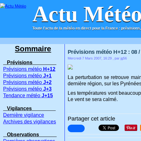
Actu Mété
Toute l'actu de la météo en direct pour la France : prévisions,
ACCUEIL
CONTACT
Sommaire
Prévisions météo H+12 : 08 / 
Mercredi 7 Mars 2007, 16:29
, par jg56
Prévisions
Prévisions météo
H+12
Prévisions météo
J+1
La perturbation se retrouve main
Prévisions météo
J+2
dernière région, sur les Pyrénée
Prévisions météo
J+3
Les températures vont beaucoup b
Tendance météo
J+15
Le vent se sera calmé.
Vigilances
Dernière vigilance
Partager cet article
Archives des vigilances
Observations