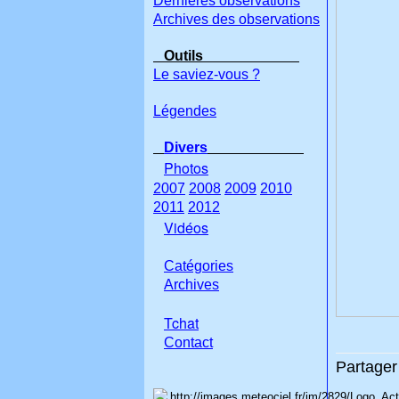
Dernières observations
Archives des observations
Outils
Le saviez-vous ?
Légendes
Divers
Photos
2007
2008
2009
2010
2011
2012
Vidéos
Catégories
Archives
Tchat
Con
tact
Partager 