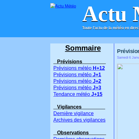
Actu 
Toute l'actu de la météo en direc
ACCUEIL
CONTACT
Sommaire
Prévisio
Samedi 6 Janv
Prévisions
Prévisions météo
H+12
Prévisions météo
J+1
Prévisions météo
J+2
Prévisions météo
J+3
Tendance météo
J+15
Vigilances
Dernière vigilance
Archives des vigilances
Observations