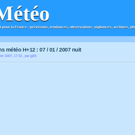
Météo
t pour la France : prévisions, tendances, observations, vigilances, archives, phot
ns météo H+12 : 07 / 01 / 2007 nuit
ier 2007, 17:32
, par jg56