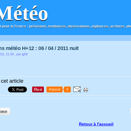
Météo
t pour la France : prévisions, tendances, observations, vigilances, archives, phot
ns météo H+12 : 06 / 04 / 2011 nuit
011, 21:30
, par jg56
cet article
Repost
0
édent
Retour à l'accueil