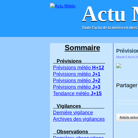
Actu 
Toute l'actu de la météo en direc
ACCUEIL
CONTACT
Sommaire
Prévisio
Mardi 5 Avril 2
Prévisions
Prévisions météo
H+12
Prévisions météo
J+1
Prévisions météo
J+2
Partager 
Prévisions météo
J+3
Tendance météo
J+15
Vigilances
Dernière vigilance
Article préc
Archives des vigilances
Observations