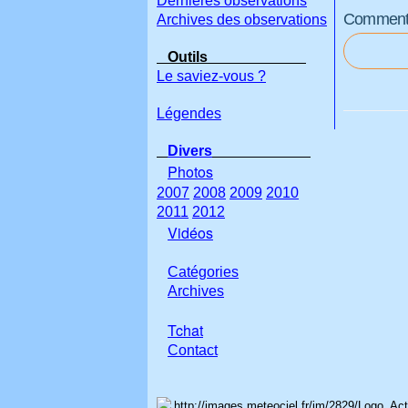
Dernières observations
Commenter
Archives des observations
Outils
Le saviez-vous ?
Légendes
Divers
Photos
2007
2008
2009
2010
2011
2012
Vidéos
Catégories
Archives
Tchat
Con
tact