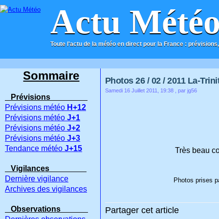
Actu Mété
Toute l'actu de la météo en direct pour la France : prévisions,
ACCUEIL
CONTACT
Sommaire
Photos 26 / 02 / 2011 La-Trini
Samedi 16 Juillet 2011, 19:38
, par jg56
Prévisions
Prévisions météo
H+12
Prévisions météo
J+1
Prévisions météo
J+2
Prévisions météo
J+3
Tendance météo
J+15
Très beau co
Vigilances
Dernière vigilance
Photos prises pa
Archives des vigilances
Observations
Partager cet article