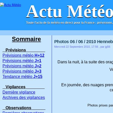
Actu Mété
Toute l'actu de la météo en direct pour la France : prévisions,
ACCUEIL
CONTACT
Sommaire
Photos 06 / 06 / 2010 Hennebo
Mercredi 22 Septembre 2010, 17:56
, par jg56
Prévisions
Prévisions météo
H+12
Prévisions météo
J+1
Dans la nuit, à la suite des ora
Prévisions météo
J+2
V
Prévisions météo
J+3
Tendance météo
J+15
En journée, des nuages pren
Vigilances
c
Dernière vigilance
Archives des vigilances
Photos prises par
Observations