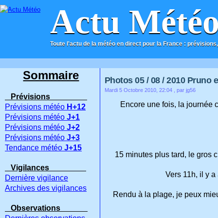
Actu Mété
Toute l'actu de la météo en direct pour la France : prévisions,
ACCUEIL
CONTACT
Sommaire
Photos 05 / 08 / 2010 Pruno 
Mardi 5 Octobre 2010, 22:04
, par jg56
Prévisions
Encore une fois, la journée
Prévisions météo
H+12
Prévisions météo
J+1
Prévisions météo
J+2
Prévisions météo
J+3
Tendance météo
J+15
15 minutes plus tard, le gros
Vigilances
Vers 11h, il y
Dernière vigilance
Archives des vigilances
Rendu à la plage, je peux mieu
Observations