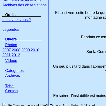
Dernières observations
Archives des observations
Et c'est vers cette heure-là q
Outils
montagne son
Le saviez-vous ?
Légendes
Pendant ce tem
Divers
Photos
2007
2008
2009
2010
Sur la Cors
2011
2012
Vidéos
Un peu plus tard dans l'après-m
Catégories
Archives
Tchat
Con
tact
En soirée, l'instabilité est mo