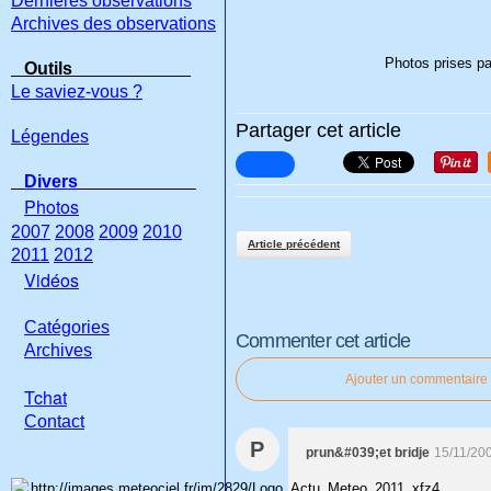
Dernières observations
Archives des observations
Photos prises pa
Outils
Le saviez-vous ?
Partager cet article
Légendes
Divers
Photos
2007
2008
2009
2010
Article précédent
2011
2012
Vidéos
Catégories
Commenter cet article
Archives
Ajouter un commentaire
Tchat
Con
tact
P
prun&#039;et bridje
15/11/20