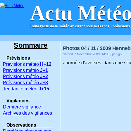
Actu Mété
Toute l'actu de la météo en direct pour la France : prévisions,
ACCUEIL
CONTACT
Sommaire
Photos 04 / 11 / 2009 Hennebo
Samedi 7 Novembre 2009, 14:03
, par jg56
Prévisions
Journée d'averses, dans une situa
Prévisions météo
H+12
Prévisions météo
J+1
Prévisions météo
J+2
Prévisions météo
J+3
Tendance météo
J+15
Vigilances
Dernière vigilance
Archives des vigilances
Observations