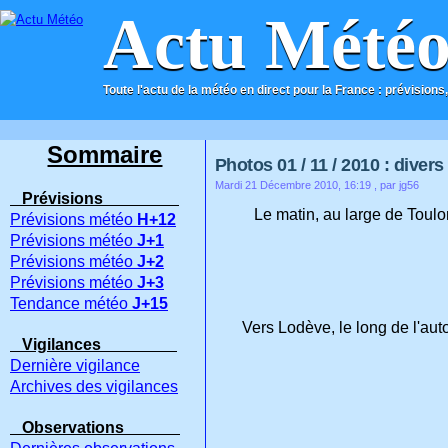
Actu Mété
Toute l'actu de la météo en direct pour la France : prévisions,
ACCUEIL
CONTACT
Sommaire
Photos 01 / 11 / 2010 : divers
Mardi 21 Décembre 2010, 16:19
, par jg56
Prévisions
Le matin, au large de Toulon,
Prévisions météo
H+12
Prévisions météo
J+1
Prévisions météo
J+2
Prévisions météo
J+3
Tendance météo
J+15
Vers Lodève, le long de l'au
Vigilances
Dernière vigilance
Archives des vigilances
Observations