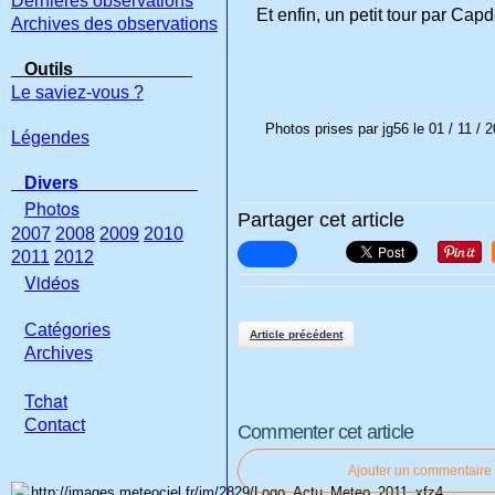
Dernières observations
Et enfin, un petit tour par Cap
Archives des observations
Outils
Le saviez-vous ?
Photos prises par jg56 le 01 / 11 /
Légendes
Divers
Photos
Partager cet article
2007
2008
2009
2010
2011
2012
Vidéos
Catégories
Article précédent
Archives
Tchat
Con
tact
Commenter cet article
Ajouter un commentaire