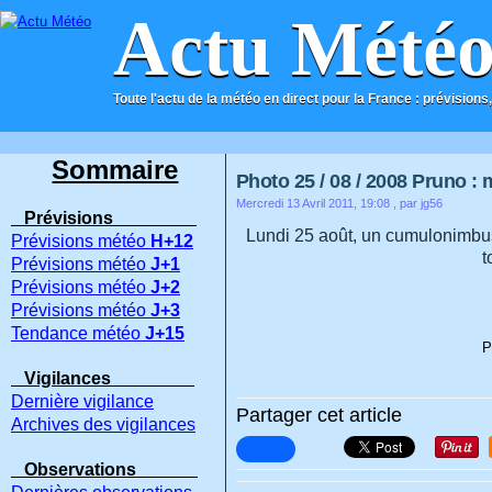
Actu Mété
Toute l'actu de la météo en direct pour la France : prévisions,
ACCUEIL
CONTACT
Sommaire
Photo 25 / 08 / 2008 Pruno :
Mercredi 13 Avril 2011, 19:08
, par jg56
Prévisions
Lundi 25 août, un cumulonimb
Prévisions météo
H+12
t
Prévisions météo
J+1
Prévisions météo
J+2
Prévisions météo
J+3
Tendance météo
J+15
P
Vigilances
Dernière vigilance
Partager cet article
Archives des vigilances
Observations