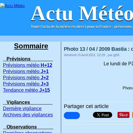
Actu Mété
Toute l'actu de la météo en direct pour la France : prévisions,
ACCUEIL
CONTACT
Sommaire
Photo 13 / 04 / 2009 Bastia : 
Vendredi 15 Avril 2011, 22:29
, par jg56
Prévisions
Le lundi de Pâ
Prévisions météo
H+12
Prévisions météo
J+1
Prévisions météo
J+2
Prévisions météo
J+3
Photo 
Tendance météo
J+15
Vigilances
Partager cet article
Dernière vigilance
Archives des vigilances
Observations