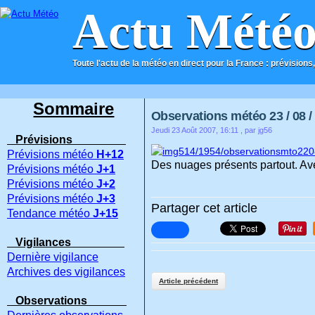
Actu Mété
Toute l'actu de la météo en direct pour la France : prévisions,
ACCUEIL
CONTACT
Sommaire
Observations météo 23 / 08 /
Jeudi 23 Août 2007, 16:11
, par jg56
Prévisions
Prévisions météo
H+12
Des nuages présents partout. Avec
Prévisions météo
J+1
Prévisions météo
J+2
Prévisions météo
J+3
Partager cet article
Tendance météo
J+15
Vigilances
Dernière vigilance
Archives des vigilances
Article précédent
Observations