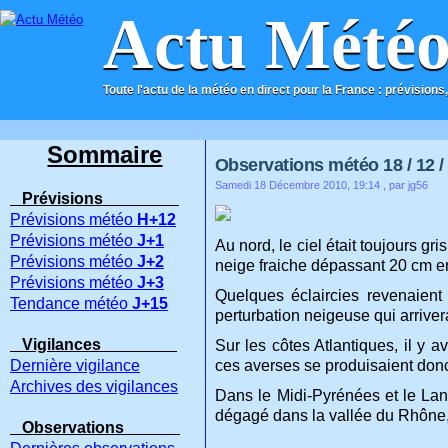
Actu Mété
Toute l'actu de la météo en direct pour la France : prévisions,
ACCUEIL
CONTACT
Sommaire
Observations météo 18 / 12 /
Samedi 18 Décembre 2010, 19:14
, par jg56
Prévisions
Prévisions météo
H+12
Prévisions météo
J+1
Au nord, le ciel était toujours gr
Prévisions météo
J+2
neige fraiche dépassant 20 cm en 
Prévisions météo
J+3
Quelques éclaircies revenaient 
Tendance météo
J+15
perturbation neigeuse qui arriver
Vigilances
Sur les côtes Atlantiques, il y 
Dernière vigilance
ces averses se produisaient donc
Archives des vigilances
Dans le Midi-Pyrénées et le Lang
dégagé dans la vallée du Rhône,
Observations