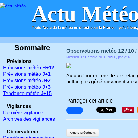
Actu Mété
Toute l'actu de la météo en direct pour la France : prévisions,
ACCUEIL
CONTACT
Sommaire
Observations météo 12 / 10 /
Mercredi 12 Octobre 2011, 20:11
, par jg56
Prévisions
Prévisions météo
H+12
Prévisions météo
J+1
Aujourd'hui encore, le ciel était
Prévisions météo
J+2
brillait plus généreusement au s
Prévisions météo
J+3
Tendance météo
J+15
Partager cet article
Vigilances
Dernière vigilance
Archives des vigilances
Observations
Article précédent