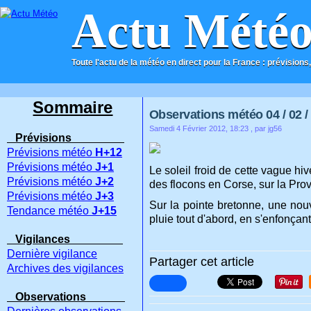
Actu Mété
Toute l'actu de la météo en direct pour la France : prévisions,
ACCUEIL
CONTACT
Sommaire
Observations météo 04 / 02 /
Samedi 4 Février 2012, 18:23
, par jg56
Prévisions
Prévisions météo
H+12
Prévisions météo
J+1
Le soleil froid de cette vague hi
Prévisions météo
J+2
des flocons en Corse, sur la Pr
Prévisions météo
J+3
Sur la pointe bretonne, une nouv
Tendance météo
J+15
pluie tout d'abord, en s'enfonçant
Vigilances
Dernière vigilance
Partager cet article
Archives des vigilances
Observations