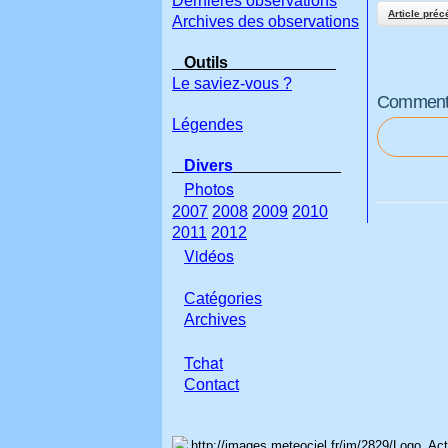
Dernières observations
Article préc
Archives des observations
Outils
Le saviez-vous ?
Commenter
Légendes
Divers
Photos
2007
2008
2009
2010
2011
2012
Vidéos
Catégories
Archives
Tchat
Con
tact