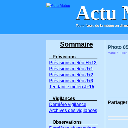
Actu 
Toute l'actu de la météo en direc
ACCUEIL
CONTACT
Sommaire
Photo 05
Mardi 7 Juillet
Prévisions
Prévisions météo
H+12
Prévisions météo
J+1
Prévisions météo
J+2
Prévisions météo
J+3
Tendance météo
J+15
Vigilances
Partager 
Dernière vigilance
Archives des vigilances
Observations