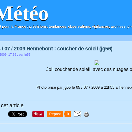
Météo
t pour la France : prévisions, tendances, observations, vigilances, archives, phot
 / 07 / 2009 Hennebont : coucher de soleil (jg56)
 2009, 17:59
, par jg56
Joli coucher de soleil, avec des nuages 
Photo prise par jg56 le 05 / 07 / 2009 à 21h53 à Henneb
cet article
Repost
0