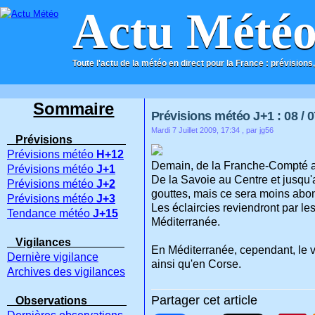
Actu Mété
Toute l'actu de la météo en direct pour la France : prévisions,
ACCUEIL
CONTACT
Sommaire
Prévisions météo J+1 : 08 / 0
Mardi 7 Juillet 2009, 17:34
, par jg56
Prévisions
Prévisions météo
H+12
Demain, de la Franche-Compté au
Prévisions météo
J+1
De la Savoie au Centre et jusqu'
Prévisions météo
J+2
gouttes, mais ce sera moins abo
Prévisions météo
J+3
Les éclaircies reviendront par les
Tendance météo
J+15
Méditerranée.
Vigilances
En Méditerranée, cependant, le v
Dernière vigilance
ainsi qu'en Corse.
Archives des vigilances
Partager cet article
Observations