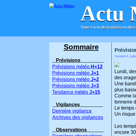
Actu 
Toute l'actu de la météo en direc
ACCUEIL
CONTACT
Sommaire
Prévision
Samedi 4 Juill
Prévisions
Prévisions météo
H+12
Lundi, de
Prévisions météo
J+1
des orage
Prévisions météo
J+2
Une bande
Prévisions météo
J+3
plus basse
Tendance météo
J+15
Comme la 
tonnerre 
Vigilances
Le temps r
Dernière vigilance
Un risque
Archives des vigilances
Les tempé
Observations
encore 30