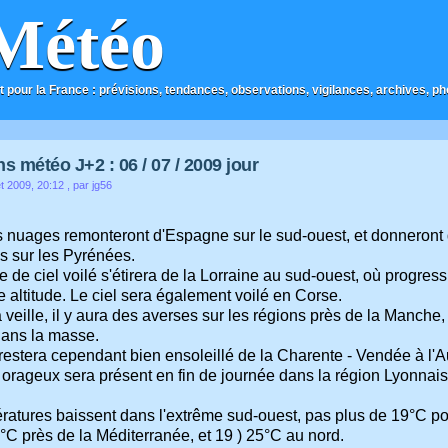
Météo
t pour la France : prévisions, tendances, observations, vigilances, archives, phot
s météo J+2 : 06 / 07 / 2009 jour
et 2009, 20:12
, par jg56
s nuages remonteront d'Espagne sur le sud-ouest, et donneront 
s sur les Pyrénées.
 de ciel voilé s'étirera de la Lorraine au sud-ouest, où progre
 altitude. Le ciel sera également voilé en Corse.
veille, il y aura des averses sur les régions près de la Manche
dans la masse.
estera cependant bien ensoleillé de la Charente - Vendée à l'Au
 orageux sera présent en fin de journée dans la région Lyonnaise
ratures baissent dans l'extrême sud-ouest, pas plus de 19°C pou
°C près de la Méditerranée, et 19 ) 25°C au nord.