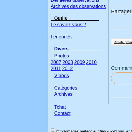
Dernières observations
Archives des observations
Partager 
Outils
Le saviez-vous ?
Légendes
Article préc
Divers
Photos
2007
2008
2009
2010
Commenter
2011
2012
Vidéos
Catégories
Archives
Tchat
Con
tact