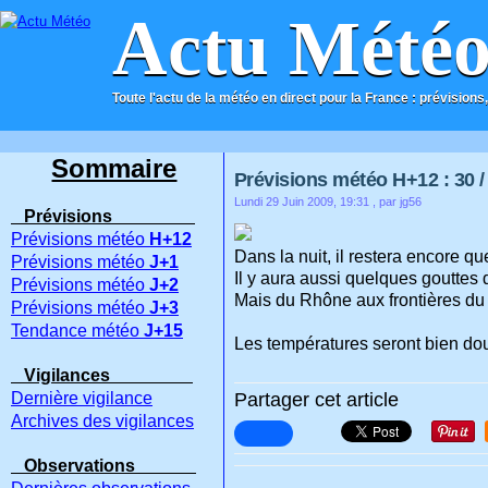
Actu Mété
Toute l'actu de la météo en direct pour la France : prévisions,
ACCUEIL
CONTACT
Sommaire
Prévisions météo H+12 : 30 / 
Lundi 29 Juin 2009, 19:31
, par jg56
Prévisions
Prévisions météo
H+12
Dans la nuit, il restera encore qu
Prévisions météo
J+1
Il y aura aussi quelques gouttes d
Prévisions météo
J+2
Mais du Rhône aux frontières du 
Prévisions météo
J+3
Tendance météo
J+15
Les températures seront bien dou
Vigilances
Dernière vigilance
Partager cet article
Archives des vigilances
Observations