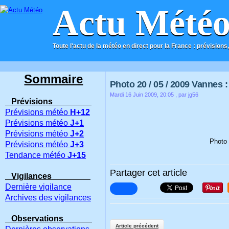
Actu Mété
Toute l'actu de la météo en direct pour la France : prévisions,
ACCUEIL
CONTACT
Sommaire
Photo 20 / 05 / 2009 Vannes :
Mardi 16 Juin 2009, 20:05
, par jg56
Prévisions
Prévisions météo
H+12
Prévisions météo
J+1
Prévisions météo
J+2
Photo 
Prévisions météo
J+3
Tendance météo
J+15
Partager cet article
Vigilances
Dernière vigilance
Archives des vigilances
Observations
Article précédent