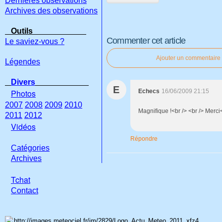
Dernières observations
Archives des observations
Outils
Commenter cet article
Le saviez-vous ?
Ajouter un commentaire
Légendes
Divers
E
Photos
Echecs
16/06/2009 21:15
2007
2008
2009
2010
Magnifique !<br /> <br /> Merci
2011
2012
Vidéos
Répondre
Catégories
Archives
Tchat
Con
tact