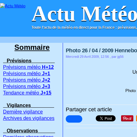
Actu Mété
Toute l'actu de la météo en direct pour la France : prévisions,
ACCUEIL
CONTACT
Sommaire
Photo 26 / 04 / 2009 Henneb
Mercredi 29 Avril 2009, 12:56
, par jg56
Prévisions
Prévisions météo
H+12
Un
Prévisions météo
J+1
Prévisions météo
J+2
Prévisions météo
J+3
Photo 
Tendance météo
J+15
Vigilances
Partager cet article
Dernière vigilance
Archives des vigilances
Observations