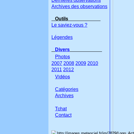
Dernières observations
Archives des observations
Outils
Le saviez-vous ?
Légendes
Divers
Photos
2007
2008
2009
2010
2011
2012
Vidéos
Catégories
Archives
Tchat
Con
tact