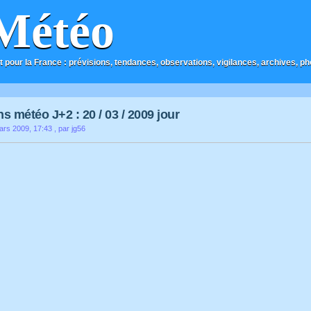
Météo
t pour la France : prévisions, tendances, observations, vigilances, archives, phot
s météo J+2 : 20 / 03 / 2009 jour
ars 2009, 17:43
, par jg56