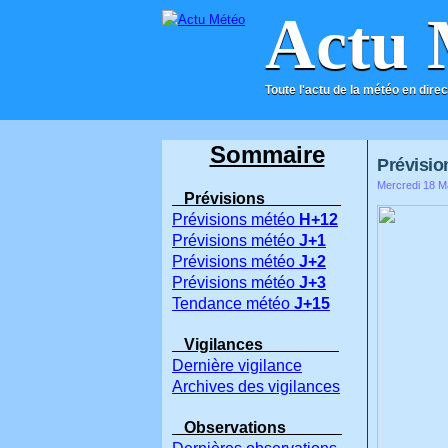
Actu 
Toute l'actu de la météo en direc
ACCUEIL
CONTACT
Sommaire
Prévision
Mercredi 18 M
Prévisions
Prévisions météo
H+12
Prévisions météo
J+1
Prévisions météo
J+2
Prévisions météo
J+3
Tendance météo
J+15
Vigilances
Dernière vigilance
Archives des vigilances
Observations