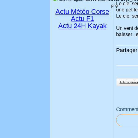
Le ciel se
une petite
Actu Météo Corse
Le ciel se
Actu F1
Actu 24H Kayak
Un vent de
baisser : 
Partager 
Article préc
Commenter