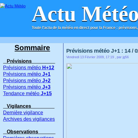
Actu Mété
Toute l'actu de la météo en direct pour la France : prévisions,
ACCUEIL
CONTACT
Sommaire
Prévisions météo J+1 : 14 / 0
Vendredi 13 Février 2009, 17:19
, par jg56
Prévisions
Prévisions météo
H+12
Prévisions météo
J+1
Prévisions météo
J+2
Prévisions météo
J+3
Tendance météo
J+15
Vigilances
Dernière vigilance
Archives des vigilances
Observations