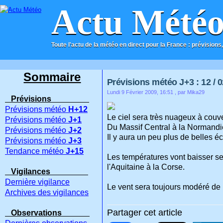
Actu Mété
Toute l'actu de la météo en direct pour la France : prévisions,
ACCUEIL
CONTACT
Sommaire
Prévisions météo J+3 : 12 / 0
Lundi 9 Février 2009, 16:51
, par Mika29
Prévisions
Prévisions météo
H+12
Le ciel sera très nuageux à couv
Prévisions météo
J+1
Du Massif Central à la Normandie,
Prévisions météo
J+2
Il y aura un peu plus de belles éc
Prévisions météo
J+3
Tendance météo
J+15
Les températures vont baisser se
l'Aquitaine à la Corse.
Vigilances
Dernière vigilance
Le vent sera toujours modéré de n
Archives des vigilances
Partager cet article
Observations