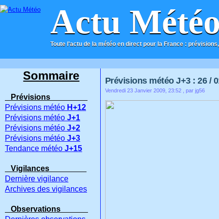
Actu Mété
Toute l'actu de la météo en direct pour la France : prévisions,
ACCUEIL
CONTACT
Sommaire
Prévisions météo J+3 : 26 / 0
Vendredi 23 Janvier 2009, 23:52
, par jg56
Prévisions
Prévisions météo
H+12
Prévisions météo
J+1
Prévisions météo
J+2
Prévisions météo
J+3
Tendance météo
J+15
Vigilances
Dernière vigilance
Archives des vigilances
Observations