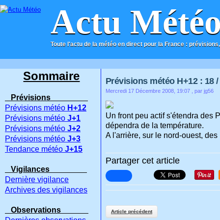
Actu Mété
Toute l'actu de la météo en direct pour la France : prévisions,
ACCUEIL
CONTACT
Sommaire
Prévisions météo H+12 : 18 / 
Mercredi 17 Décembre 2008, 19:07
, par jg56
Prévisions
Prévisions météo
H+12
Un front peu actif s'étendra des P
Prévisions météo
J+1
dépendra de la température.
Prévisions météo
J+2
A l'arrière, sur le nord-ouest, des
Prévisions météo
J+3
Tendance météo
J+15
Partager cet article
Vigilances
Dernière vigilance
Archives des vigilances
Observations
Article précédent