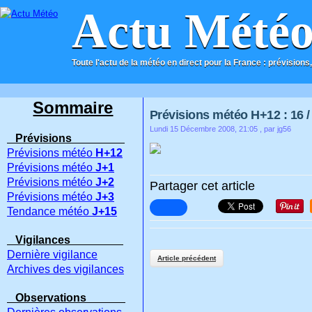
Actu Mété
Toute l'actu de la météo en direct pour la France : prévisions,
ACCUEIL
CONTACT
Sommaire
Prévisions météo H+12 : 16 / 
Lundi 15 Décembre 2008, 21:05
, par jg56
Prévisions
Prévisions météo
H+12
Prévisions météo
J+1
Prévisions météo
J+2
Partager cet article
Prévisions météo
J+3
Tendance météo
J+15
Vigilances
Dernière vigilance
Article précédent
Archives des vigilances
Observations