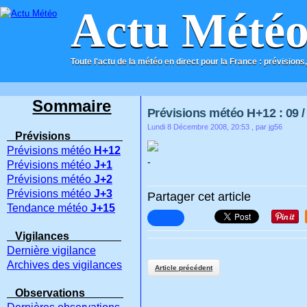
Actu Mété
Toute l'actu de la météo en direct pour la France : prévisions,
ACCUEIL
CONTACT
Sommaire
Prévisions météo H+12 : 09 / 
Lundi 8 Décembre 2008, 20:53
, par jg56
Prévisions
Prévisions météo
H+12
-
Prévisions météo
J+1
Prévisions météo
J+2
Prévisions météo
J+3
Partager cet article
Tendance météo
J+15
Vigilances
Dernière vigilance
Archives des vigilances
Article précédent
Observations