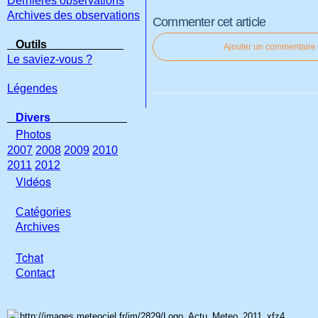
Dernières observations
Archives des observations
Commenter cet article
Outils
Ajouter un commentaire
Le saviez-vous ?
Légendes
Divers
Photos
2007
2008
2009
2010
2011
2012
Vidéos
Catégories
Archives
Tchat
Con
tact