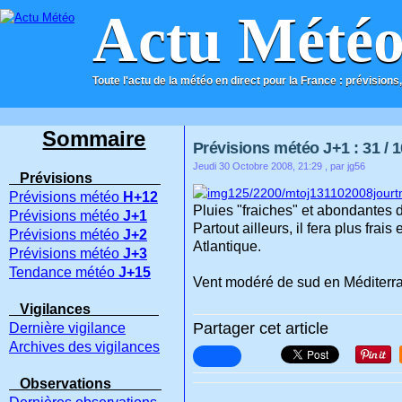
Actu Mété
Toute l'actu de la météo en direct pour la France : prévisions,
ACCUEIL
CONTACT
Sommaire
Prévisions météo J+1 : 31 / 1
Jeudi 30 Octobre 2008, 21:29
, par jg56
Prévisions
Prévisions météo
H+12
Pluies "fraiches" et abondantes 
Prévisions météo
J+1
Partout ailleurs, il fera plus fra
Prévisions météo
J+2
Atlantique.
Prévisions météo
J+3
Tendance météo
J+15
Vent modéré de sud en Méditerra
Vigilances
Partager cet article
Dernière vigilance
Archives des vigilances
Observations