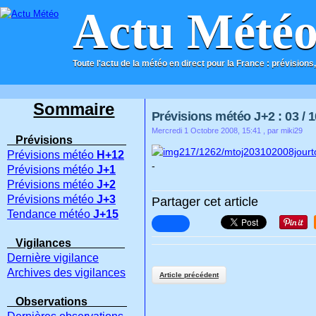
Actu Mété
Toute l'actu de la météo en direct pour la France : prévisions,
ACCUEIL
CONTACT
Sommaire
Prévisions météo J+2 : 03 / 1
Mercredi 1 Octobre 2008, 15:41
, par miki29
Prévisions
Prévisions météo
H+12
-
Prévisions météo
J+1
Prévisions météo
J+2
Prévisions météo
J+3
Partager cet article
Tendance météo
J+15
Vigilances
Dernière vigilance
Archives des vigilances
Article précédent
Observations