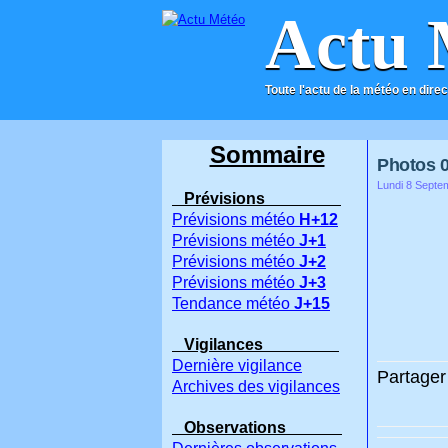
Actu 
Toute l'actu de la météo en direc
ACCUEIL
CONTACT
Sommaire
Photos 06
Lundi 8 Septe
Prévisions
Prévisions météo
H+12
Prévisions météo
J+1
Prévisions météo
J+2
Prévisions météo
J+3
Tendance météo
J+15
Vigilances
Dernière vigilance
Partager 
Archives des vigilances
Observations