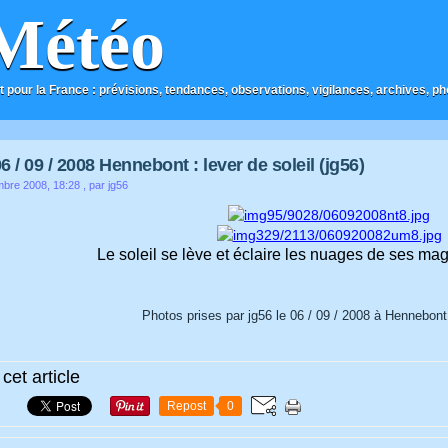
Météo
t pour la France : prévisions, tendances, observations, vigilances, archives, phot
 / 09 / 2008 Hennebont : lever de soleil (jg56)
mbre 2008, 18:28
, par jg56
Le soleil se lève et éclaire les nuages de ses ma
Photos prises par jg56 le 06 / 09 / 2008 à Hennebont
cet article
Repost
0