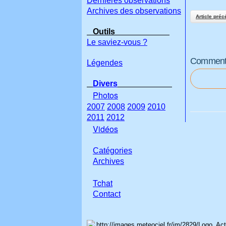
Dernières observations
Archives des observations
Article préc
Outils
Le saviez-vous ?
Commenter
Légendes
Divers
Photos
2007
2008
2009
2010
2011
2012
Vidéos
Catégories
Archives
Tchat
Con
tact