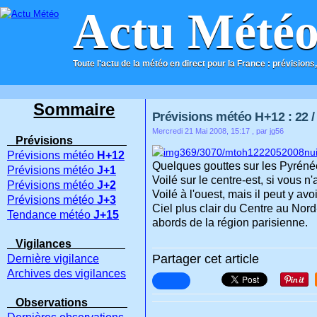
Actu Mété
Toute l'actu de la météo en direct pour la France : prévisions,
ACCUEIL
CONTACT
Sommaire
Prévisions météo H+12 : 22 / 
Mercredi 21 Mai 2008, 15:17
, par jg56
Prévisions
Prévisions météo
H+12
Quelques gouttes sur les Pyrénée
Prévisions météo
J+1
Voilé sur le centre-est, si vous n
Prévisions météo
J+2
Voilé à l'ouest, mais il peut y a
Prévisions météo
J+3
Ciel plus clair du Centre au Nor
Tendance météo
J+15
abords de la région parisienne.
Vigilances
Partager cet article
Dernière vigilance
Archives des vigilances
Observations