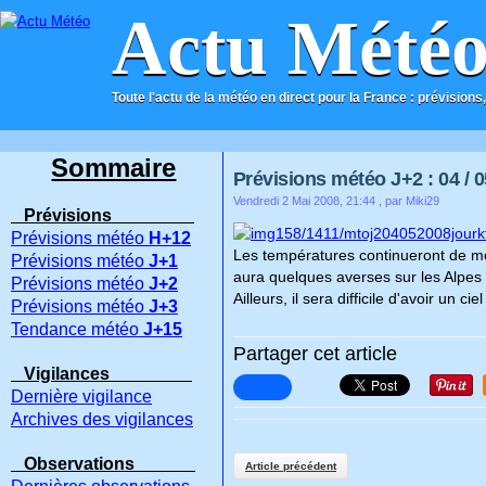
Actu Mété
Toute l'actu de la météo en direct pour la France : prévisions,
ACCUEIL
CONTACT
Sommaire
Prévisions météo J+2 : 04 / 0
Vendredi 2 Mai 2008, 21:44
, par Miki29
Prévisions
Prévisions météo
H+12
Les températures continueront de mon
Prévisions météo
J+1
aura quelques averses sur les Alpes 
Prévisions météo
J+2
Ailleurs, il sera difficile d'avoir un
Prévisions météo
J+3
Tendance météo
J+15
Partager cet article
Vigilances
Dernière vigilance
Archives des vigilances
Observations
Article précédent