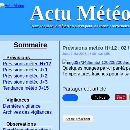
Actu Mété
Toute l'actu de la météo en direct pour la France : prévisions,
ACCUEIL
CONTACT
Sommaire
Prévisions météo H+12 : 02 / 
Jeudi 1 Mai 2008, 18:00
, par jg56
Prévisions
Prévisions météo
H+12
Quelques nuages par-ci par-là pa
Prévisions météo
J+1
Températures fraîches pour la sa
Prévisions météo
J+2
Prévisions météo
J+3
Tendance météo
J+15
Partager cet article
Vigilances
Dernière vigilance
Archives des vigilances
Article précédent
Observations