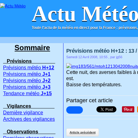
Actu Mété
Toute l'actu de la météo en direct pour la France : prévisions,
ACCUEIL
CONTACT
Sommaire
Prévisions météo H+12 : 13 / 
Samedi 12 Avril 2008, 10:55
, par jg56
Prévisions
Prévisions météo
H+12
Cette nuit, des averses faibles à
Prévisions météo
J+1
est.
Prévisions météo
J+2
Baisse des températures.
Prévisions météo
J+3
Tendance météo
J+15
Partager cet article
Vigilances
Dernière vigilance
Archives des vigilances
Observations
Article précédent