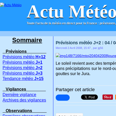
Actu Mété
Toute l'actu de la météo en direct pour la France : prévisions,
ACCUEIL
CONTACT
Sommaire
Prévisions météo J+2 : 04 / 0
Mercredi 2 Avril 2008, 15:47
, par jg56
Prévisions
Prévisions météo
H+12
Prévisions météo
J+1
Le soleil revient avec des tempé
Prévisions météo
J+2
sans précipitations sur le nord-
Prévisions météo
J+3
gouttes sur le Jura.
Tendance météo
J+15
Vigilances
Partager cet article
Dernière vigilance
Archives des vigilances
Observations