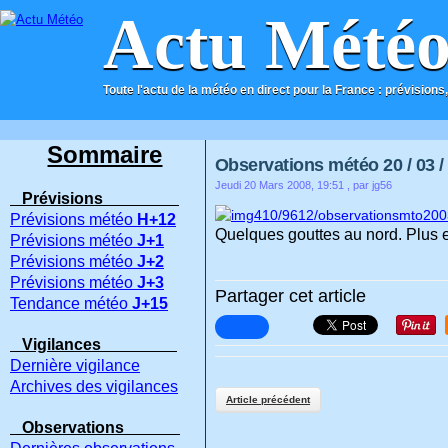
Actu Mété
Toute l'actu de la météo en direct pour la France : prévisions,
ACCUEIL
CONTACT
Sommaire
Observations météo 20 / 03 /
Jeudi 20 Mars 2008, 19:51
, par jg56
Prévisions
Prévisions météo
H+12
Quelques gouttes au nord. Plus e
Prévisions météo
J+1
Prévisions météo
J+2
Prévisions météo
J+3
Partager cet article
Tendance météo
J+15
Vigilances
Dernière vigilance
Archives des vigilances
Article précédent
Observations