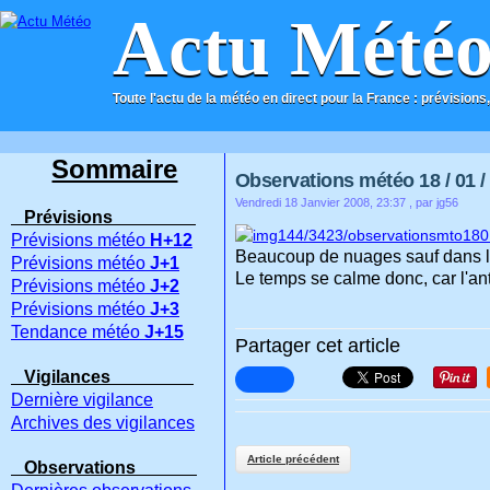
Actu Mété
Toute l'actu de la météo en direct pour la France : prévisions,
ACCUEIL
CONTACT
Sommaire
Observations météo 18 / 01 /
Vendredi 18 Janvier 2008, 23:37
, par jg56
Prévisions
Prévisions météo
H+12
Beaucoup de nuages sauf dans le s
Prévisions météo
J+1
Le temps se calme donc, car l'ant
Prévisions météo
J+2
Prévisions météo
J+3
Tendance météo
J+15
Partager cet article
Vigilances
Dernière vigilance
Archives des vigilances
Article précédent
Observations