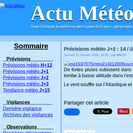
Actu Mété
Toute l'actu de la météo en direct pour la France : prévisions,
ACCUEIL
CONTACT
Sommaire
Prévisions météo J+2 : 14 / 0
Samedi 12 Janvier 2008, 18:36
, par Miki29
Prévisions
Prévisions météo
H+12
De fortes pluies subissent dans 
Prévisions météo
J+1
tombe à basse altitude dans l'est
Prévisions météo
J+2
Prévisions météo
J+3
Le vent souffle sur l'Atlantique e
Tendance météo
J+15
Vigilances
Partager cet article
Dernière vigilance
Archives des vigilances
Observations