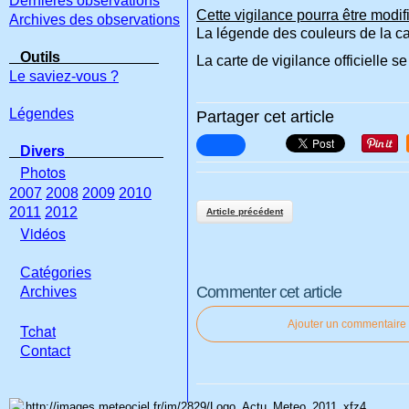
Dernières observations
Cette vigilance pourra être modif
Archives des observations
La légende des couleurs de la ca
Outils
La carte de vigilance officielle se
Le saviez-vous ?
Légendes
Partager cet article
Divers
Photos
2007
2008
2009
2010
2011
2012
Article précédent
Vidéos
Catégories
Commenter cet article
Archives
Ajouter un commentaire
Tchat
Con
tact