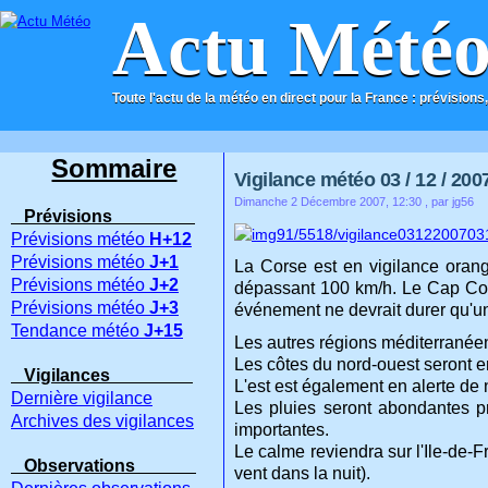
Actu Mété
Toute l'actu de la météo en direct pour la France : prévisions,
ACCUEIL
CONTACT
Sommaire
Vigilance météo 03 / 12 / 200
Dimanche 2 Décembre 2007, 12:30
, par jg56
Prévisions
Prévisions météo
H+12
Prévisions météo
J+1
La Corse est en vigilance orang
Prévisions météo
J+2
dépassant 100 km/h. Le Cap Cors
Prévisions météo
J+3
événement ne devrait durer qu'un
Tendance météo
J+15
Les autres régions méditerranéen
Les côtes du nord-ouest seront e
Vigilances
L'est est également en alerte de n
Dernière vigilance
Les pluies seront abondantes pr
Archives des vigilances
importantes.
Le calme reviendra sur l'Ile-de-F
Observations
vent dans la
nuit).