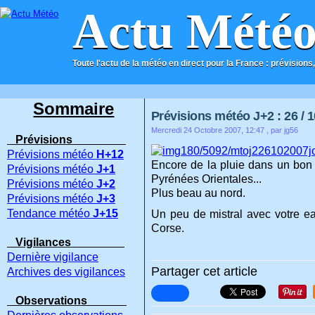
Actu Mété
Toute l'actu de la météo en direct pour la France : prévisions,
ACCUEIL
CONTACT
Sommaire
Prévisions météo J+2 : 26 / 1
Mercredi 24 Octobre 2007, 12:47
, par jg56
Prévisions
Prévisions météo
H+12
Encore de la pluie dans un bon q
Prévisions météo
J+1
Pyrénées Orientales...
Prévisions météo
J+2
Plus beau au nord.
Prévisions météo
J+3
Tendance météo
J+15
Un peu de mistral avec votre eau
Corse.
Vigilances
Dernière vigilance
Partager cet article
Archives des vigilances
Observations