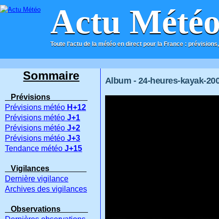
Actu Mété
Toute l'actu de la météo en direct pour la France : prévisions,
ACCUEIL
CONTACT
Sommaire
Album - 24-heures-kayak-20
Prévisions
Prévisions météo
H+12
Prévisions météo
J+1
Prévisions météo
J+2
Prévisions météo
J+3
Tendance météo
J+15
Vigilances
Dernière vigilance
Archives des vigilances
Observations