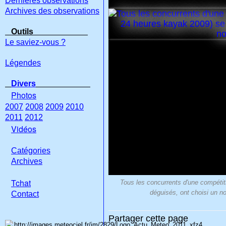
Dernières observations
Archives des observations
Outils
Le saviez-vous ?
Légendes
Divers
Photos
2007
2008
2009
2010
2011
2012
Vidéos
Catégories
Archives
Tchat
Tous les concurrents d'une compétit
déguisés, ont choisi un no
Con
tact
Partager cette page