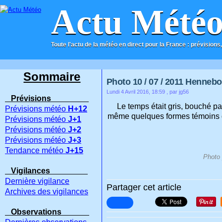
Actu Mété
Toute l'actu de la météo en direct pour la France : prévisions,
ACCUEIL
CONTACT
Sommaire
Photo 10 / 07 / 2011 Hennebo
Lundi 4 Avril 2016, 18:59
, par jg56
Prévisions
Le temps était gris, bouché p
Prévisions météo
H+12
même quelques formes témoins de
Prévisions météo
J+1
Prévisions météo
J+2
Prévisions météo
J+3
Tendance météo
J+15
Photo 
Vigilances
Dernière vigilance
Partager cet article
Archives des vigilances
Observations