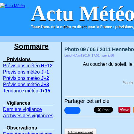
Actu Mété
Toute l'actu de la météo en direct pour la France : prévisions,
ACCUEIL
CONTACT
Sommaire
Photo 09 / 06 / 2011 Hennebon
Lundi 4 Avril 2016, 17:51
, par jg56
Prévisions
Au coucher du soleil, le
Prévisions météo
H+12
Prévisions météo
J+1
Prévisions météo
J+2
Photo 
Prévisions météo
J+3
Tendance météo
J+15
Partager cet article
Vigilances
Dernière vigilance
Archives des vigilances
Observations
Article précédent